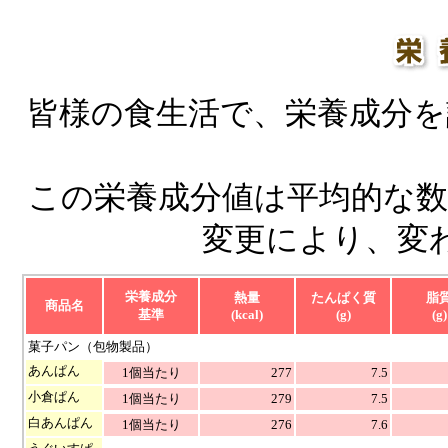
皆様の食生活で、栄養成分を
この栄養成分値は平均的な数
変更により、変
栄養成分
熱量
たんぱく質
脂
商品名
基準
(kcal)
(g)
(g)
菓子パン（包物製品）
あんぱん
1個当たり
277
7.5
小倉ぱん
1個当たり
279
7.5
白あんぱん
1個当たり
276
7.6