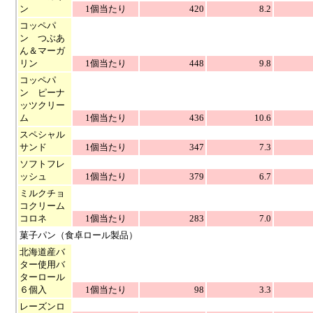
ン
1個当たり
420
8.2
コッペパ
ン つぶあ
ん＆マーガ
リン
1個当たり
448
9.8
コッペパ
ン ピーナ
ッツクリー
ム
1個当たり
436
10.6
スペシャル
サンド
1個当たり
347
7.3
ソフトフレ
ッシュ
1個当たり
379
6.7
ミルクチョ
コクリーム
コロネ
1個当たり
283
7.0
菓子パン（食卓ロール製品）
北海道産バ
ター使用バ
ターロール
６個入
1個当たり
98
3.3
レーズンロ