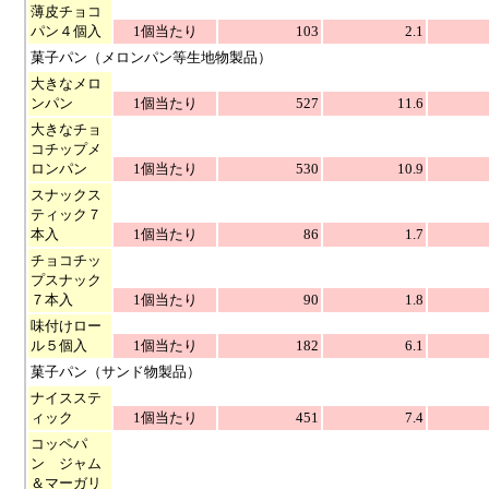
薄皮チョコ
パン４個入
1個当たり
103
2.1
菓子パン（メロンパン等生地物製品）
大きなメロ
ンパン
1個当たり
527
11.6
大きなチョ
コチップメ
ロンパン
1個当たり
530
10.9
スナックス
ティック７
本入
1個当たり
86
1.7
チョコチッ
プスナック
７本入
1個当たり
90
1.8
味付けロー
ル５個入
1個当たり
182
6.1
菓子パン（サンド物製品）
ナイスステ
ィック
1個当たり
451
7.4
コッペパ
ン ジャム
＆マーガリ