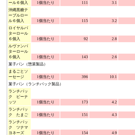
ール６個入
1個当たり
111
3.1
沖縄黒糖テ
ーブルロー
ル６個入
1個当たり
115
3.2
ロイヤルバ
ターロール
６個入
1個当たり
92
2.8
ルヴァンバ
ターロール
６個入
1個当たり
143
2.6
菓子パン（惣菜製品）
まるごとソ
ーセージ
1個当たり
396
10.1
菓子パン（ランチパック製品）
ランチパッ
ク ピーナ
ッツ
1個当たり
173
4.2
ランチパッ
ク たまご
1個当たり
151
4.3
ランチパッ
ク ツナマ
ヨネーズ
1個当たり
154
4.9