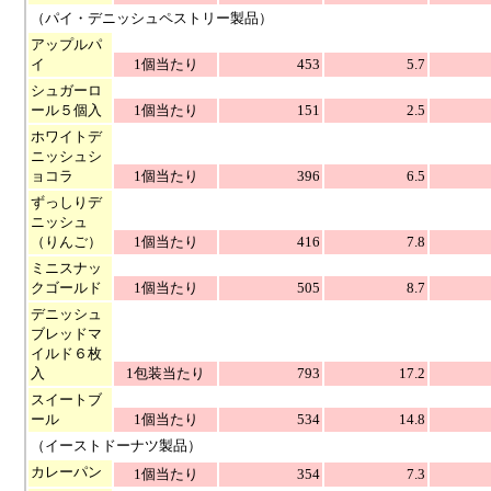
（パイ・デニッシュペストリー製品）
アップルパ
イ
1個当たり
453
5.7
シュガーロ
ール５個入
1個当たり
151
2.5
ホワイトデ
ニッシュシ
ョコラ
1個当たり
396
6.5
ずっしりデ
ニッシュ
（りんご）
1個当たり
416
7.8
ミニスナッ
クゴールド
1個当たり
505
8.7
デニッシュ
ブレッドマ
イルド６枚
入
1包装当たり
793
17.2
スイートブ
ール
1個当たり
534
14.8
（イーストドーナツ製品）
カレーパン
1個当たり
354
7.3