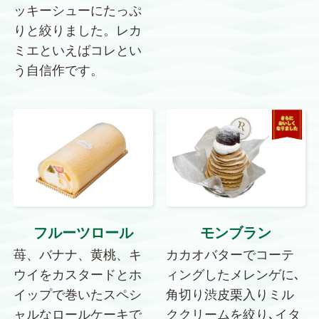
ッキーシューにたっぷ
りと絞りました。レカ
ミエといえばコレとい
う自信作です。
フルーツロール
モンブラン
苺、バナナ、黄桃、キ
カカオバターでコーテ
ウイをカスタードとホ
ィングしたメレンゲに､
イップで巻いたスペシ
角切り渋皮栗入りミル
ャルなロールケーキで
ククリームを絞り､イタ