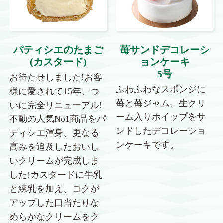
パティシエのたまご
苺サンドデコレーシ
(カスタード)
ョンケーキ
5号
お待たせしました!お客
ふわふわなスポンジに
様に愛されて15年、つ
苺と苺ジャム、生クリ
いに完全リニューアル!
ーム入りホイップをサ
不動の人気No1商品をパ
ンドしたデコレーショ
ティシエ渾身、更なる
ンケーキです。
高みを追及したおいし
いクリームが完成しま
した!カスタードに牛乳
と練乳を加え、コクが
アップした口当たりな
めらかなクリームをク