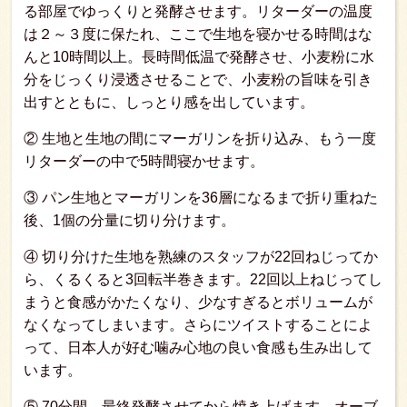
る部屋でゆっくりと発酵させます。リターダーの温度
は２～３度に保たれ、ここで生地を寝かせる時間はな
んと10時間以上。長時間低温で発酵させ、小麦粉に水
分をじっくり浸透させることで、小麦粉の旨味を引き
出すとともに、しっとり感を出しています。
② 生地と生地の間にマーガリンを折り込み、もう一度
リターダーの中で5時間寝かせます。
③ パン生地とマーガリンを36層になるまで折り重ねた
後、1個の分量に切り分けます。
④ 切り分けた生地を熟練のスタッフが22回ねじってか
ら、くるくると3回転半巻きます。22回以上ねじってし
まうと食感がかたくなり、少なすぎるとボリュームが
なくなってしまいます。さらにツイストすることによ
って、日本人が好む噛み心地の良い食感も生み出して
います。
⑤ 70分間、最終発酵させてから焼き上げます。オーブ