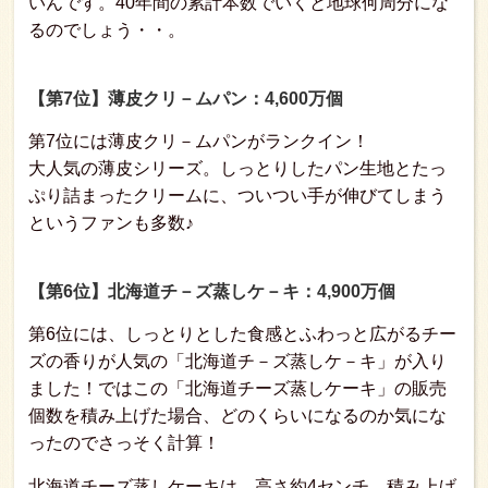
いんです。40年間の累計本数でいくと地球何周分にな
るのでしょう・・。
【第7位】薄皮クリ－ムパン：4,600万個
第7位には薄皮クリ－ムパンがランクイン！
大人気の薄皮シリーズ。しっとりしたパン生地とたっ
ぷり詰まったクリームに、ついつい手が伸びてしまう
というファンも多数♪
【第6位】北海道チ－ズ蒸しケ－キ：4,900万個
第6位には、しっとりとした食感とふわっと広がるチー
ズの香りが人気の「北海道チ－ズ蒸しケ－キ」が入り
ました！ではこの「北海道チーズ蒸しケーキ」の販売
個数を積み上げた場合、どのくらいになるのか気にな
ったのでさっそく計算！
北海道チーズ蒸しケーキは、高さ約4センチ。積み上げ