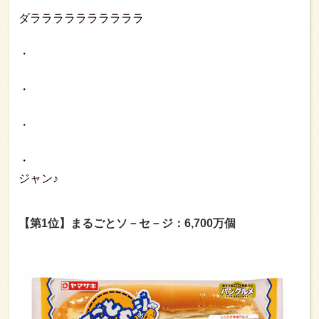
ダララララララララララ
・
・
・
・
ジャン♪
【第1位】まるごとソ－セ－ジ：6,700万個