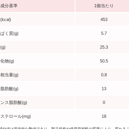
養成分基準
1個当たり
kcal)
453
ぱく質(g)
5.7
g)
25.3
化物(g)
50.5
相当量(g)
0.8
脂肪酸(g)
13
ンス脂肪酸(g)
0
ステロール(mg)
18
成分値は平均的な数値であり、製品規格や使用原材料の変更により、変わる