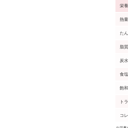
栄
熱量(
たん
脂質(
炭水
食塩
飽和
トラ
コレ
※栄養