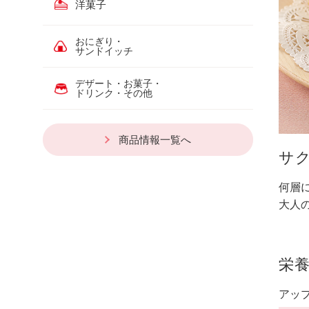
洋菓子
おにぎり・
サンドイッチ
デザート・お菓子・
ドリンク・その他
商品情報一覧へ
サ
何層
大人
栄
アッ