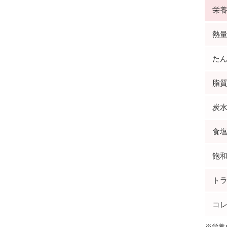
栄
熱量(
たん
脂質(
炭水
食塩
飽和
トラ
コレ
※栄養