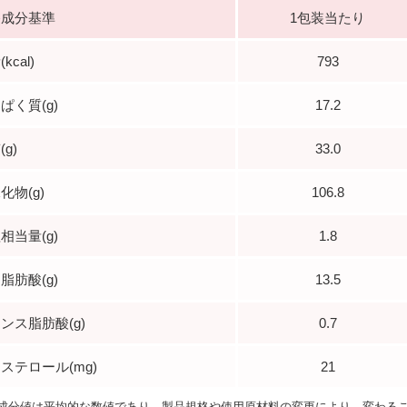
養成分基準
1包装当たり
kcal)
793
ぱく質(g)
17.2
g)
33.0
化物(g)
106.8
相当量(g)
1.8
脂肪酸(g)
13.5
ンス脂肪酸(g)
0.7
ステロール(mg)
21
成分値は平均的な数値であり、製品規格や使用原材料の変更により、変わる