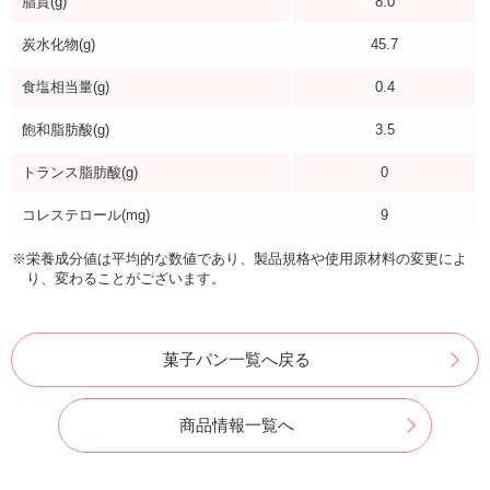
脂質(g)
8.0
炭水化物(g)
45.7
食塩相当量(g)
0.4
飽和脂肪酸(g)
3.5
トランス脂肪酸(g)
0
コレステロール(mg)
9
※栄養成分値は平均的な数値であり、製品規格や使用原材料の変更によ
り、変わることがございます。
菓子パン一覧へ戻る
商品情報一覧へ