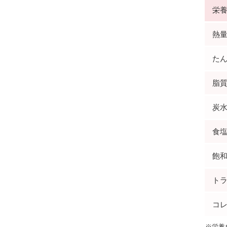
栄
熱量(
たん
脂質(
炭水
食塩
飽和
トラ
コレ
※栄養