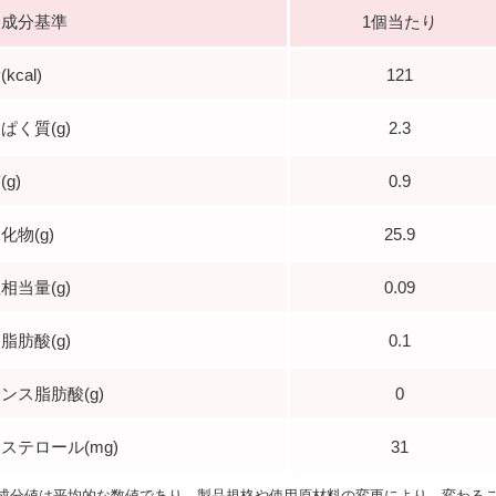
養成分基準
1個当たり
kcal)
121
ぱく質(g)
2.3
g)
0.9
化物(g)
25.9
相当量(g)
0.09
脂肪酸(g)
0.1
ンス脂肪酸(g)
0
ステロール(mg)
31
成分値は平均的な数値であり、製品規格や使用原材料の変更により、変わる