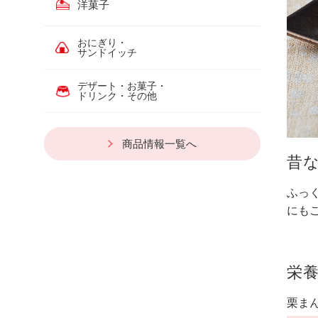
洋菓子
おにぎり・
サンドイッチ
デザート・お菓子・
ドリンク・その他
商品情報一覧へ
昔
ふっ
にも
栄
栗ま