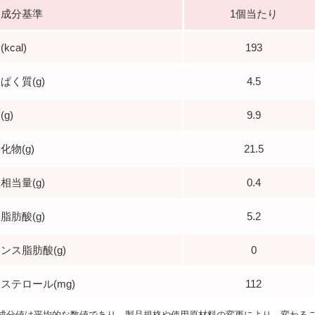
養成分基準
1個当たり
kcal)
193
ぱく質(g)
4.5
g)
9.9
化物(g)
21.5
相当量(g)
0.4
脂肪酸(g)
5.2
ンス脂肪酸(g)
0
ステロール(mg)
112
成分値は平均的な数値であり、製品規格や使用原材料の変更により、変わる