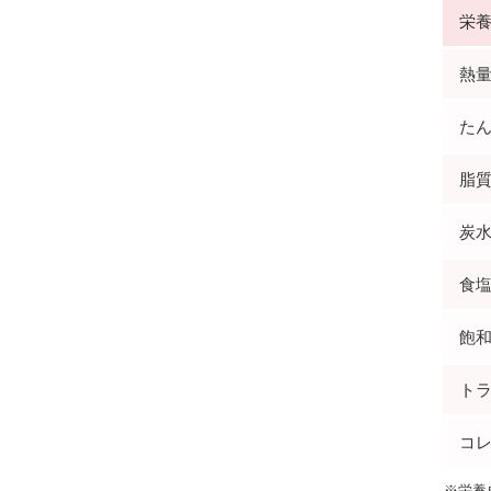
栄
熱量(
たん
脂質(
炭水
食塩
飽和
トラ
コレ
※栄養