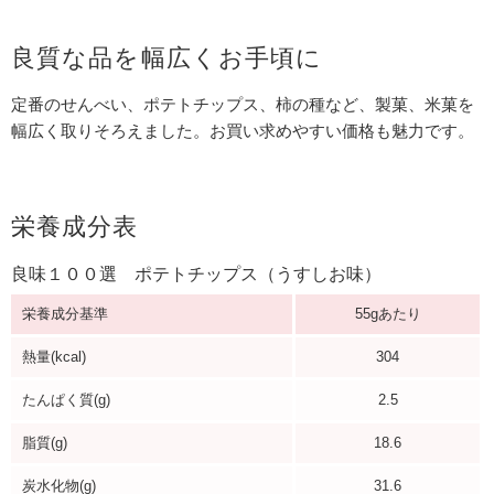
良質な品を幅広くお手頃に
定番のせんべい、ポテトチップス、柿の種など、製菓、米菓を
幅広く取りそろえました。お買い求めやすい価格も魅力です。
栄養成分表
良味１００選 ポテトチップス（うすしお味）
栄養成分基準
55gあたり
熱量(kcal)
304
たんぱく質(g)
2.5
脂質(g)
18.6
炭水化物(g)
31.6