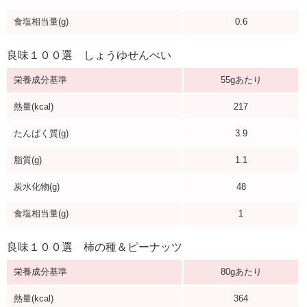
食塩相当量(g)
0.6
良味１００選 しょうゆせんべい
栄養成分基準
55gあたり
熱量(kcal)
217
たんぱく質(g)
3.9
脂質(g)
1.1
炭水化物(g)
48
食塩相当量(g)
1
良味１００選 柿の種＆ピーナッツ
栄養成分基準
80gあたり
熱量(kcal)
364