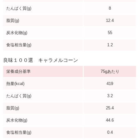
たんぱく質(g)
8
脂質(g)
12.4
炭水化物(g)
55
食塩相当量(g)
1.2
良味１００選 キャラメルコーン
栄養成分基準
75gあたり
熱量(kcal)
419
たんぱく質(g)
3.2
脂質(g)
25.4
炭水化物(g)
44.6
食塩相当量(g)
0.4