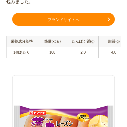
包みました。
ブランドサイトへ
栄養成分基準
熱量(kcal)
たんぱく質(g)
脂質(g)
1個あたり
108
2.0
4.0