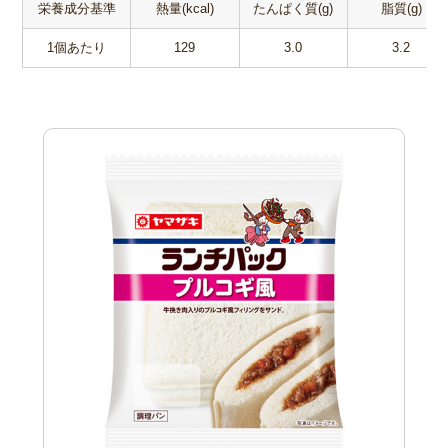
栄養成分基準
熱量(kcal)
たんぱく質(g)
脂質(g)
1個あたり
129
3.0
3.2