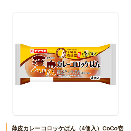
薄皮カレーコロッケぱん（4個入）CoCo壱