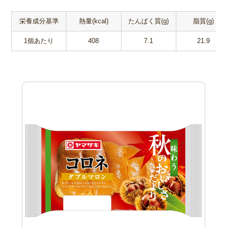
栄養成分基準
熱量(kcal)
たんぱく質(g)
脂質(g)
1個あたり
408
7.1
21.9