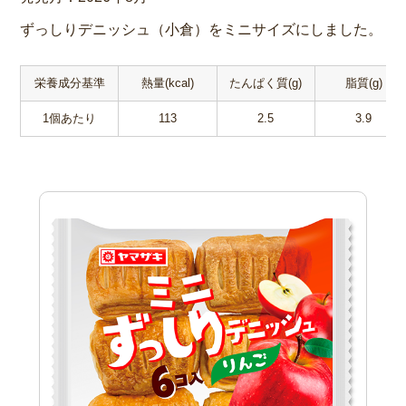
ずっしりデニッシュ（小倉）をミニサイズにしました。
栄養成分基準
熱量(kcal)
たんぱく質(g)
脂質(g)
1個あたり
113
2.5
3.9