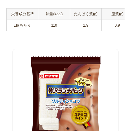
栄養成分基準
熱量(kcal)
たんぱく質(g)
脂質(g)
1個あたり
110
1.9
3.9