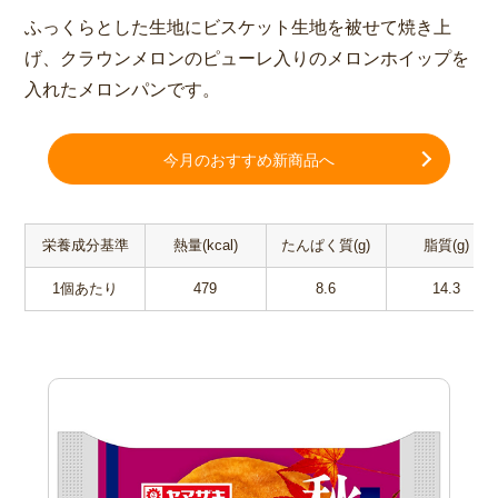
ふっくらとした生地にビスケット生地を被せて焼き上
げ、クラウンメロンのピューレ入りのメロンホイップを
入れたメロンパンです。
今月のおすすめ新商品へ
栄養成分基準
熱量(kcal)
たんぱく質(g)
脂質(g)
1個あたり
479
8.6
14.3