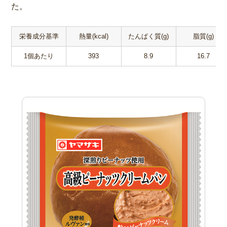
た。
栄養成分基準
熱量(kcal)
たんぱく質(g)
脂質(g)
1個あたり
393
8.9
16.7