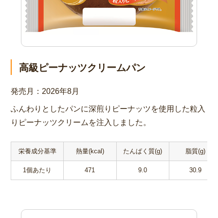
高級ピーナッツクリームパン
発売月：
2026年8月
ふんわりとしたパンに深煎りピーナッツを使用した粒入
りピーナッツクリームを注入しました。
栄養成分基準
熱量(kcal)
たんぱく質(g)
脂質(g)
1個あたり
471
9.0
30.9