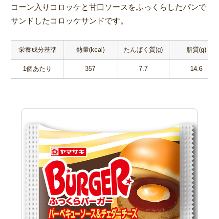
コーン入りコロッケと甘口ソースをふっくらしたパンで
サンドしたコロッケサンドです。
栄養成分基準
熱量(kcal)
たんぱく質(g)
脂質(g)
1個あたり
357
7.7
14.6