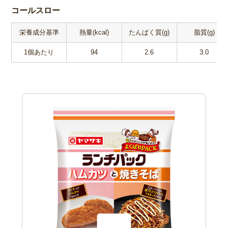
コールスロー
栄養成分基準
熱量(kcal)
たんぱく質(g)
脂質(g)
1個あたり
94
2.6
3.0